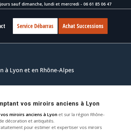
 jours sauf dimanche, lundi et mercredi -
06 61 85 06 47
act
Service Débarras
Achat Successions
en à Lyon et en Rhône-Alpes
ptant vos miroirs anciens à Lyon
vos miroirs anciens à Lyon
et sur la région Rhône-
de décoration et antiquités.
atuitement pour estimer et expertiser vos miroirs