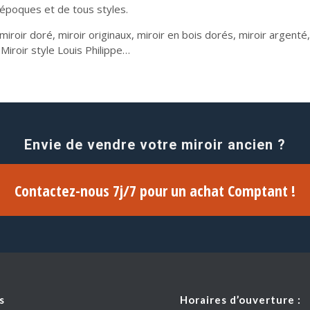
époques et de tous styles.
iroir doré, miroir originaux, miroir en bois dorés, miroir argenté, 
Miroir style Louis Philippe…
Envie de vendre votre miroir ancien ?
Contactez-nous 7j/7 pour un achat Comptant !
s
Horaires d’ouverture :