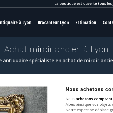
La boutique est ouverte tous les
ntiquaire à Lyon
Brocanteur Lyon
Estimation
Cont
Achat miroir ancien à Lyon
e antiquaire spécialiste en achat de miroir anci
Nous achetons com
Nous
achetons comptant 
Alpes ainsi que vos objets 
Notre expert se déplace gr